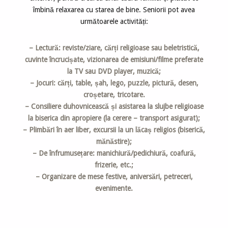
îmbină relaxarea cu starea de bine. Seniorii pot avea
următoarele activități:
– Lectură: reviste/ziare, cărți religioase sau beletristică,
cuvinte încrucișate, vizionarea de emisiuni/filme preferate
la TV sau DVD player, muzică;
– Jocuri: cărți, table, șah, lego, puzzle, pictură, desen,
croșetare, tricotare.
– Consiliere duhovnicească și asistarea la slujbe religioase
la biserica din apropiere (la cerere – transport asigurat);
– Plimbări în aer liber, excursii la un lăcaș religios (biserică,
mănăstire);
– De înfrumusețare: manichiură/pedichiură, coafură,
frizerie, etc.;
– Organizare de mese festive, aniversări, petreceri,
evenimente.