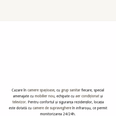
Servicii & facilităţi
Cazare în
camere spațioase
, cu
grup sanitar
fiecare, special
amenajate cu
mobilier nou
, echipate cu
aer condiționat
și
televizor
. Pentru confortul și siguranța rezidenților, locația
este dotată cu
camere de supraveghere
în infraroșu, ce permit
monitorizarea 24/24h.